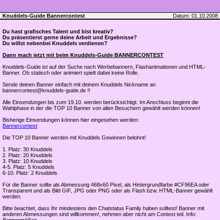
Knuddels-Guide Bannercontest
Datum: 01.10.2008
Du hast grafisches Talent und bist kreativ?
Du präsentierst gerne deine Arbeit und Ergebnisse?
Du willst nebenbei Knuddels verdienen?
Dann mach jetzt mit beim Knuddels-Guide BANNERCONTEST
Knuddels-Guide ist auf der Suche nach Werbebannern, Flashanimationen und HTML-
Banner. Ob statisch oder animiert spielt dabei keine Rolle.
Sende deinen Banner einfach mit deinem Knuddels Nickname an
bannercontest@knuddels-guide.de !!
Alle Einsendungen bis zum 19.10. werden berücksichtigt. Im Anschluss beginnt die
Wahlphase in der die TOP 10 Banner von allen Besuchern gewählt werden können!
Bisherige Einsendungen können hier eingesehen werden:
Bannercontest
Die TOP 10 Banner werden mit Knuddels Gewinnen belohnt!
1. Platz: 30 Knuddels
2. Platz: 20 Knuddels
3. Platz: 10 Knuddels
4-5. Platz: 5 Knuddels
6-10. Platz: 2 Knuddels
Für die Banner sollte als Abmessung 468x60 Pixel, als Hintergrundfarbe #CF96EA oder
Transparent und als Bild GIF, JPG oder PNG oder als Flash bzw. HTML-Banner gewählt
werden.
Bitte beachtet, dass Ihr mindestens den Chatstatus Family haben solltest! Banner mit
anderen Abmessungen sind willkommen!, nehmen aber nicht am Contest teil. Info: