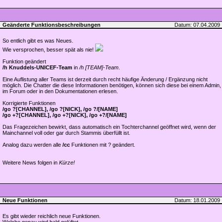
Geänderte Funktionsbeschreibungen
Datum: 07.04.2009
So entlich gibt es was Neues.
Wie versprochen, besser spät als nie!
Funktion geändert
/h Knuddels-UNICEF-Team
in
/h [TEAM]-Team
.
Eine Auflistung aller Teams ist derzeit durch recht häufige Änderung / Ergänzung nicht
möglich. Die Chatter die diese Informationen benötigen, können sich diese bei einem Admin,
im Forum oder in den Dokumentationen erlesen.
Korrigierte Funktionen
/go ?[CHANNEL], /go ?[NICK], /go ?/[NAME]
/go +?[CHANNEL], /go +?[NICK], /go +?/[NAME]
Das Fragezeichen bewirkt, dass automatisch ein Tochterchannel geöffnet wird, wenn der
Mainchannel voll oder gar durch Stammis überfüllt ist.
Analog dazu werden alle
/cc
Funktionen mit ? geändert.
Weitere News folgen in
Kürze!
Neue Funktionen
Datum: 18.01.2009
Es gibt wieder reichlich neue Funktionen.