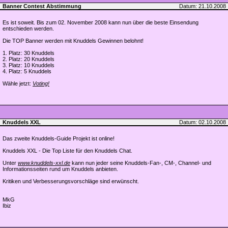
Banner Contest Abstimmung
Datum: 21.10.2008
Es ist soweit. Bis zum 02. November 2008 kann nun über die beste Einsendung
entschieden werden.
Die TOP Banner werden mit Knuddels Gewinnen belohnt!
1. Platz: 30 Knuddels
2. Platz: 20 Knuddels
3. Platz: 10 Knuddels
4. Platz: 5 Knuddels
Wähle jetzt:
Voting!
Knuddels XXL
Datum: 02.10.2008
Das zweite Knuddels-Guide Projekt ist online!
Knuddels XXL - Die Top Liste für den Knuddels Chat.
Unter
www.knuddels-xxl.de
kann nun jeder seine Knuddels-Fan-, CM-, Channel- und
Informationsseiten rund um Knuddels anbieten.
Kritiken und Verbesserungsvorschläge sind erwünscht.
MkG
Ibiz