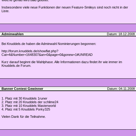
Welche genau wird bald gelüftet.
Insbesondere viele neue Funktionen der neuen Feature-Smileys sind noch nicht in der
Liste.
Adminwahlen
Datum: 18.12.2008
Bei Knuddels.de haben die Adminwahl Nominierungen begonnen:
http://forum.knuddels.de/showflat.php?
Cat=4&Number=1648307&an=0&page=0&gonew=1#UNREAD
Kurz darauf beginnt die Wahlphase. Alle Informationen dazu findet ihr wie immer im
Knuddels.de Forum.
Banner Contest Gewinner
Datum: 04.11.2008
1. Platz mit 30 Knuddels 1runer
2. Platz mit 20 Knuddels der schlime24
3. Platz mit 10 Knuddels Masterworld
4. Platz mit 5 Knuddels Porky325
Vielen Dank für die Teilnahme.