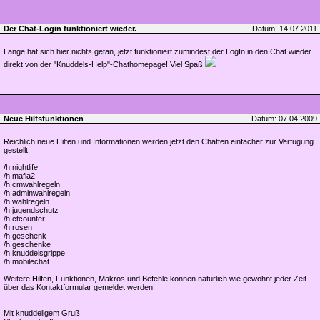
Der Chat-Login funktioniert wieder.
Datum: 14.07.2011
Lange hat sich hier nichts getan, jetzt funktioniert zumindest der LogIn in den Chat wieder
direkt von der "Knuddels-Help"-Chathomepage! Viel Spaß
Neue Hilfsfunktionen
Datum: 07.04.2009
Reichlich neue Hilfen und Informationen werden jetzt den Chatten einfacher zur Verfügung
gestellt:
/h nightlife
/h mafia2
/h cmwahlregeln
/h adminwahlregeln
/h wahlregeln
/h jugendschutz
/h ctcounter
/h rosen
/h geschenk
/h geschenke
/h knuddelsgrippe
/h mobilechat
Weitere Hilfen, Funktionen, Makros und Befehle können natürlich wie gewohnt jeder Zeit
über das Kontaktformular gemeldet werden!
Mit knuddeligem Gruß