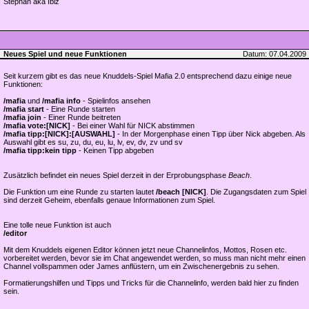
Stephan aka Ibiz
Neues Spiel und neue Funktionen
Datum: 07.04.2009
Seit kurzem gibt es das neue Knuddels-Spiel Mafia 2.0 entsprechend dazu einige neue
Funktionen:
/mafia
und
/mafia info
- Spielinfos ansehen
/mafia start
- Eine Runde starten
/mafia join
- Einer Runde beitreten
/mafia vote:[NICK]
- Bei einer Wahl für NICK abstimmen
/mafia tipp:[NICK]:[AUSWAHL]
- In der Morgenphase einen Tipp über Nick abgeben. Als
Auswahl gibt es su, zu, du, eu, lu, lv, ev, dv, zv und sv
/mafia tipp:kein tipp
- Keinen Tipp abgeben
Zusätzlich befindet ein neues Spiel derzeit in der Erprobungsphase
Beach
.
Die Funktion um eine Runde zu starten lautet
/beach [NICK]
. Die Zugangsdaten zum Spiel
sind derzeit Geheim, ebenfalls genaue Informationen zum Spiel.
Eine tolle neue Funktion ist auch
/editor
Mit dem Knuddels eigenen Editor können jetzt neue Channelinfos, Mottos, Rosen etc.
vorbereitet werden, bevor sie im Chat angewendet werden, so muss man nicht mehr einen
Channel vollspammen oder James anflüstern, um ein Zwischenergebnis zu sehen.
Formatierungshilfen und Tipps und Tricks für die Channelinfo, werden bald hier zu finden
sein.